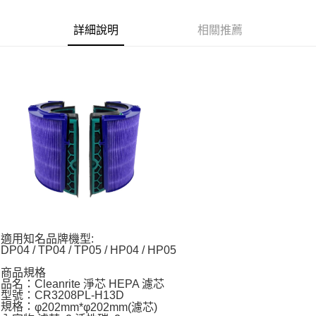
詳細說明
相關推薦
適用知名品牌機型:
DP04 / TP04 / TP05 / HP04 / HP05
商品規格
品名：Cleanrite 淨芯 HEPA 濾芯
型號：CR3208PL-H13D
規格：
φ
202mm*
φ
202mm(濾芯)