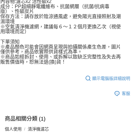
內容物:濾芯x2 活性碳x2
成分：PP超細靜電纖維布、抗菌網層（抗菌/抗病毒
版）、性碳炭片
保存方法：請存放於陰涼通風處，避免陽光直接照射及潮
濕環境
※空氣清淨機濾網，建議每６～１２個月更換乙次（視使
用環境而定）
下單須知
※產品顏色可能會因網頁呈現與拍攝關係產生色差，圖片
僅供參考，商品依實際供貨樣式為準。
※商品如經拆封、使用、或拆解以致缺乏完整性及失去再
販售價值時，恕無法退(換)貨！
顯示電腦版詳細說明
客服
商品相關分類 (1)
個人使用
清淨機濾芯