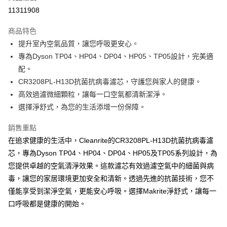
11311908
運送方式
商品特色
宅配(滿500元免運費)
提升室內空氣品質，讓您呼吸更安心。
每筆NT$120，滿NT$500(含以上)免運費
專為Dyson TP04、HP04、DP04、HP05、TP05設計，完美適
配。
貨到付款
CR3208PL-H13D抗菌抗病毒濾芯，守護您與家人的健康。
每筆NT$120，滿NT$500(含以上)免運費
高效過濾微細顆粒，讓每一口空氣都清新潔淨。
選擇淨舒式，為您的生活添增一份保障。
銷售重點
在追求健康的生活中，Cleanrite的CR3208PL-H13D抗菌抗病毒濾
芯，專為Dyson TP04、HP04、DP04、HP05及TP05系列設計，為
您提供卓越的空氣清淨效果。這款濾芯有效過濾空氣中的細菌與病
毒，讓您的家居環境更加安全和清新。透過先進的抗菌技術，您不
僅能享受到潔淨空氣，更能安心呼吸。選擇Makrite淨舒式，讓每一
口呼吸都是健康的開始。