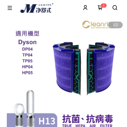
0
1
/
2