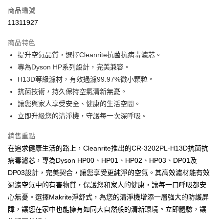
商品編號
貨到付款
11311927
運送方式
商品特色
宅配(滿500元免運費)
提升空氣品質，選擇Cleanrite抗菌抗病毒濾芯。
每筆NT$120，滿NT$500(含以上)免運費
專為Dyson HP系列設計，完美兼容。
H13D等級濾材，有效過濾99.97%微小顆粒。
貨到付款
抗菌技術，持久保持空氣清新無憂。
每筆NT$120，滿NT$500(含以上)免運費
讓您與家人享受安全、健康的生活空間。
立即升級您的清淨機，守護每一次深呼吸。
銷售重點
在追求健康生活的路上，Cleanrite推出的CR-3202PL-H13D抗菌抗
病毒濾芯，專為Dyson HP00、HP01、HP02、HP03、DP01及
DP03設計，完美契合，讓您享受更純淨的空氣。其高效濾材能有效
過濾空氣中的有害物質，保護您和家人的健康，讓每一口呼吸都安
心無憂。選擇Makrite淨舒式，為您的清淨機增添一層強大的防護屏
障，讓您在家中也能擁有如同大自然般的清新環境。立即體驗，讓