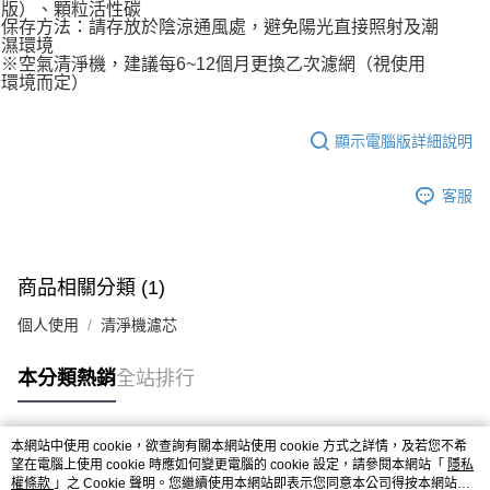
版）、顆粒活性碳
保存方法：請存放於陰涼通風處，避免陽光直接照射及潮
濕環境
※空氣清淨機，建議每6~12個月更換乙次濾網（視使用
環境而定）
顯示電腦版詳細說明
客服
商品相關分類 (1)
個人使用
清淨機濾芯
本分類熱銷
全站排行
本網站中使用 cookie，欲查詢有關本網站使用 cookie 方式之詳情，及若您不希
熱門標籤
望在電腦上使用 cookie 時應如何變更電腦的 cookie 設定，請參閱本網站「
隱私
權條款
」之 Cookie 聲明。您繼續使用本網站即表示您同意本公司得按本網站使