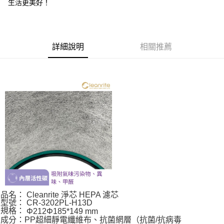
生活更美好！
詳細說明
相關推薦
品名： Cleanrite 淨芯 HEPA 濾芯
型號： CR-3202PL-H13D
規格：
Φ
212
Φ
185*149 mm
成分：PP超細靜電纖維布、抗菌網層（抗菌/抗病毒