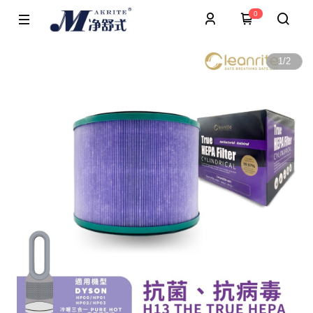
0
1
/
2