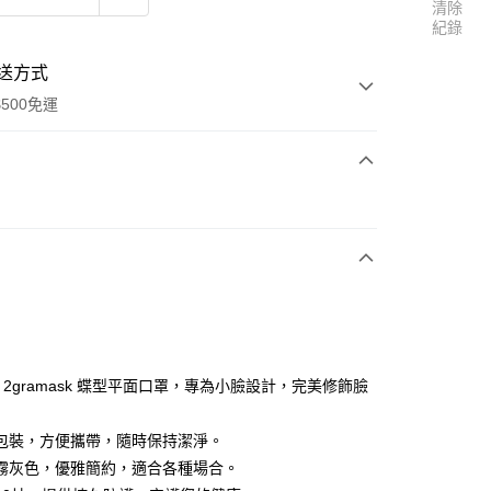
清除
紀錄
送方式
500免運
次付款
ite 2gramask 蝶型平面口罩，專為小臉設計，完美修飾臉
0元免運費)
包裝，方便攜帶，隨時保持潔淨。
20，滿NT$500(含以上)免運費
霧灰色，優雅簡約，適合各種場合。