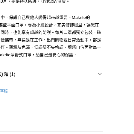
10片，提供持久防護，守護您的健康。
20，滿NT$500(含以上)免運費
中，保護自己與他人變得越來越重要。Makrite的
ask蝶型平面口罩，專為小臉設計，完美修飾臉型，讓您在
的同時，也能享有卓越的防護。每片口罩都獨立包裝，確
方便攜帶，無論是在工作、出門購物或日常活動中，都是
夥伴。薄霧灰色澤，低調卻不失格調，讓您自信面對每一
akrite淨舒式口罩，給自己最安心的保護。
類 (1)
日常用口罩
客服