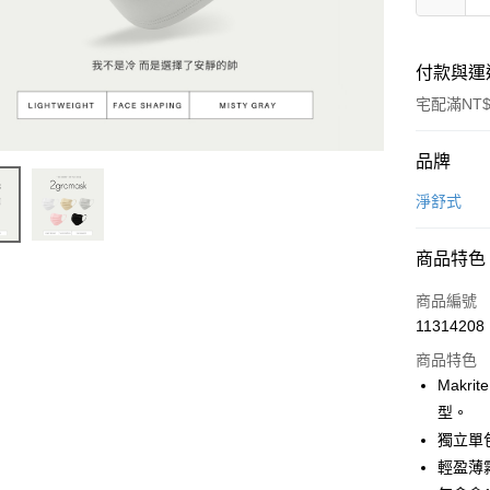
付款與運
宅配滿NT$
付款方式
品牌
信用卡一
淨舒式
Apple Pay
商品特色
ATM付款
商品編號
貨到付款
11314208
商品特色
Makr
運送方式
型。
宅配(滿50
獨立單
每筆NT$1
輕盈薄