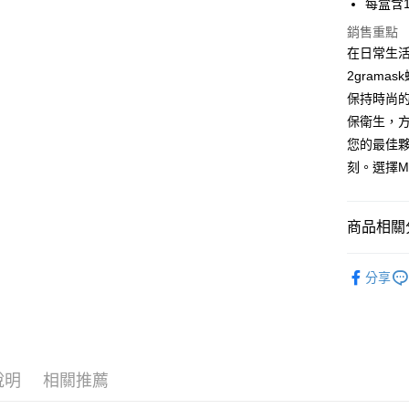
每盒含
貨到付款
銷售重點
每筆NT$1
在日常生活
2gram
保持時尚
保衛生，
您的最佳
刻。選擇M
商品相關分
個人使用
分享
說明
相關推薦