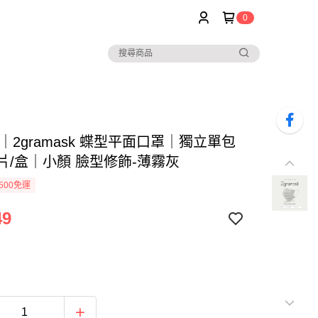
0
ite｜2gramask 蝶型平面口罩｜獨立單包
0片/盒｜小顏 臉型修飾-薄霧灰
500免運
49