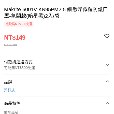
Makrite 6001V-KN95PM2.5 細懸浮微粒防護口
罩-氣閥款(暗星黑)2入/袋
宅配滿NT$500免運
NT$149
NT$199
付款與運送方式
宅配滿NT$500免運
付款方式
品牌
信用卡一次付款
淨舒式
Apple Pay
商品特色
ATM付款
商品編號
貨到付款