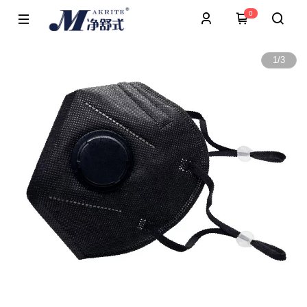
0
1
/
3