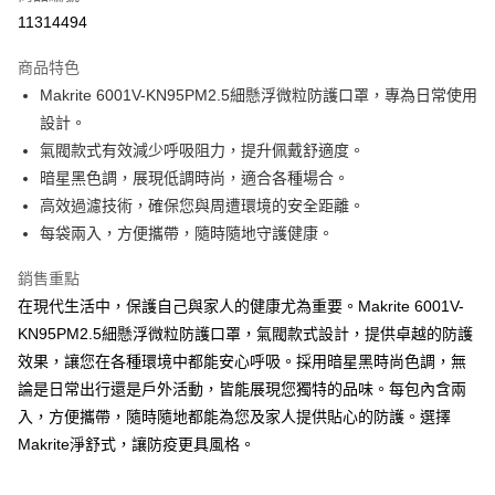
11314494
運送方式
商品特色
宅配(滿500元免運費)
Makrite 6001V-KN95PM2.5細懸浮微粒防護口罩，專為日常使用
每筆NT$120，滿NT$500(含以上)免運費
設計。
氣閥款式有效減少呼吸阻力，提升佩戴舒適度。
貨到付款
暗星黑色調，展現低調時尚，適合各種場合。
每筆NT$120，滿NT$500(含以上)免運費
高效過濾技術，確保您與周遭環境的安全距離。
每袋兩入，方便攜帶，隨時隨地守護健康。
銷售重點
在現代生活中，保護自己與家人的健康尤為重要。Makrite 6001V-
KN95PM2.5細懸浮微粒防護口罩，氣閥款式設計，提供卓越的防護
效果，讓您在各種環境中都能安心呼吸。採用暗星黑時尚色調，無
論是日常出行還是戶外活動，皆能展現您獨特的品味。每包內含兩
入，方便攜帶，隨時隨地都能為您及家人提供貼心的防護。選擇
Makrite淨舒式，讓防疫更具風格。