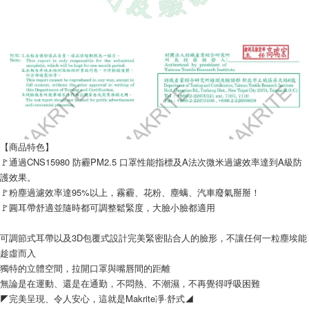
【商品特色】
🚩通過CNS15980 防霾PM2.5 口罩性能指標及A法次微米過濾效率達到A級防
護效果。
🚩粉塵過濾效率達95%以上，霧霾、花粉、塵螨、汽車廢氣掰掰！
🚩圓耳帶舒適並隨時都可調整鬆緊度，大臉小臉都適用
可調節式耳帶以及3D包覆式設計完美緊密貼合人的臉形，不讓任何一粒塵埃能
趁虛而入
獨特的立體空間，拉開口罩與嘴唇間的距離
無論是在運動、還是在通勤，不悶熱、不潮濕，不再覺得呼吸困難
◤完美呈現、令人安心，這就是Makrite凈·舒式◢