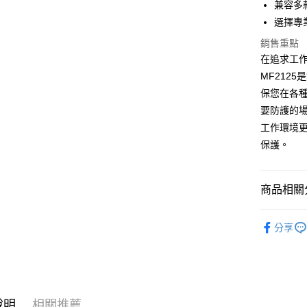
每筆NT$1
兼容多
選擇專
貨到付款
銷售重點
每筆NT$1
在追求工作
MF212
保您在各
要防護的
工作環境更
保護。
商品相關分
企業採購
分享
說明
相關推薦