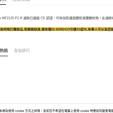
rite MF2125 P2 R 濾餅已通過 CE 認證，可有效防護固體和液體顆粒物。此濾餅
為特殊訂購商品,若網路缺貨,請來電02-26982419分機33或56,有專人可以為您
熱銷
全站排行
本網站使用 cookie 方式之詳情，及若您不希望在電腦上使用 cookie 時應如何變更電腦的