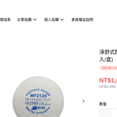
環境表
企業採購
個人採購
會員權益說明
淨舒式配
入/盒)
宅配滿NT$
NT$1,
NT$1,390
數量