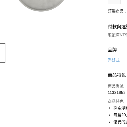
訂製商品：
付款與運
宅配滿NT$
付款方式
品牌
信用卡一
淨舒式
Apple Pay
商品特色
ATM付款
商品編號
貨到付款
11321853
商品特色
探索淨
運送方式
每盒2
宅配(滿50
優異的