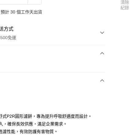
清除
紀錄
預計 30 個工作天出貨
送方式
500免運
次付款
舒式P2R圓形濾餅，專為提升呼吸舒適度而設計。
0入，確保長效供應，滿足企業需求。
0元免運費)
過濾性能，有效防護有害物質。