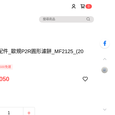
0
件_歐規P2R圓形濾餅_MF2125_(20
500免運
050