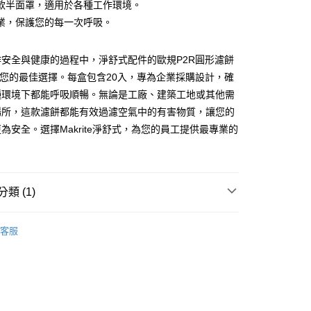
20，滿NT$500(含以上)免運費
款半面罩，適用於各種工作環境。
業，保護您的每一次呼吸。
20，滿NT$500(含以上)免運費
安全與健康的過程中，淨舒式配件的歐規P2R圓形濾餅
5是您的最佳選擇。每盒包含20入，專為企業採購設計，確
種環境下都能呼吸順暢。無論是工廠、建築工地或其他需
場所，這款濾餅都能有效過濾空氣中的有害物質，讓您的
為安全。選擇Makrite淨舒式，為您的員工提供最專業的
類 (1)
半面罩
客服