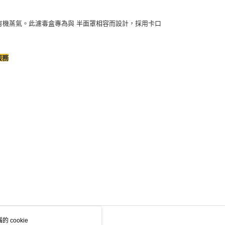
5°C 的有機蒸氣。此濾毒盒專為與 半面罩相容而設計，採用卡口
服務
 cookie