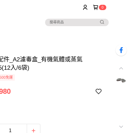
0
配件_A2濾毒盒_有機氣體或蒸氣
5(12入/6袋)
500免運
980