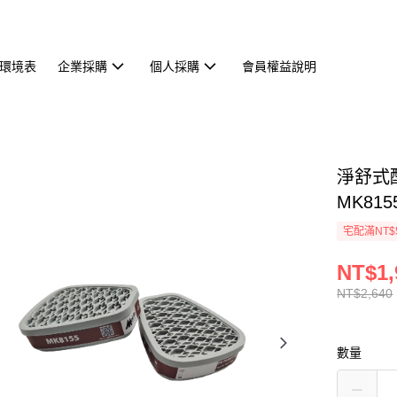
環境表
企業採購
個人採購
會員權益說明
淨舒式
MK815
宅配滿NT$
NT$1,
NT$2,640
數量