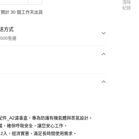
清除
紀錄
預計 30 個工作天出貨
送方式
500免運
次付款
配件_A2濾毒盒，專為防護有機氣體與蒸氣設計。
濾，確保呼吸安全，讓您安心工作。
0元免運費)
12入，經濟實惠，滿足長時間使用需求。