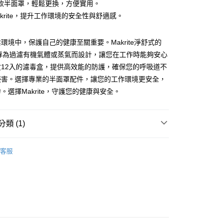
20，滿NT$500(含以上)免運費
款半面罩，輕鬆更換，方便實用。
akrite，提升工作環境的安全性與舒適感。
20，滿NT$500(含以上)免運費
環境中，保護自己的健康至關重要。Makrite淨舒式的
盒專為過濾有機氣體或蒸氣而設計，讓您在工作時能夠安心
盒12入的濾毒盒，提供高效能的防護，確保您的呼吸道不
侵害。選擇專業的半面罩配件，讓您的工作環境更安全，
。選擇Makrite，守護您的健康與安全。
類 (1)
半面罩
客服