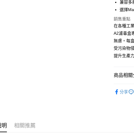
每筆NT$1
兼容多
選擇M
貨到付款
銷售重點
每筆NT$1
在各種工業
A2濾毒
無慮。每
受污染物
提升生產力
商品相關分
企業採購
分享
說明
相關推薦