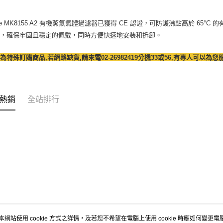
rite MK8155 A2 有機蒸氣氣體過濾器已獲得 CE 認證，可防護沸點高於 6
接，確保牢固且穩定的佩戴，同時方便快速地安裝和拆卸。
為特殊訂購商品,若網路缺貨,請來電02-26982419分機33或56,有專人可以為您
熱銷
全站排行
本網站使用 cookie 方式之詳情，及若您不希望在電腦上使用 cookie 時應如何變更電腦的