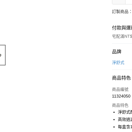
訂製商品：
付款與運
宅配滿NT$
付款方式
品牌
信用卡一
淨舒式
Apple Pay
商品特色
ATM付款
商品編號
貨到付款
11324050
商品特色
淨舒式
運送方式
高效過
宅配(滿50
每盒含