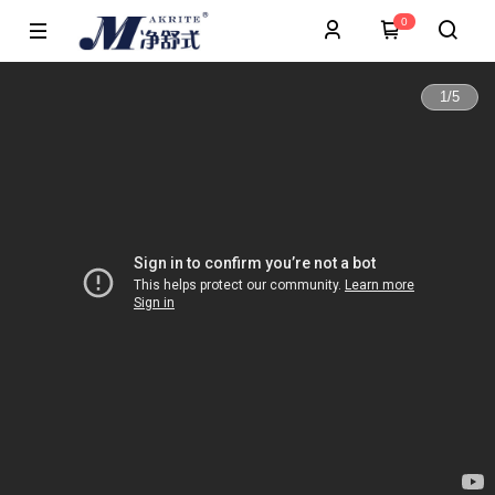
0
1
/
5