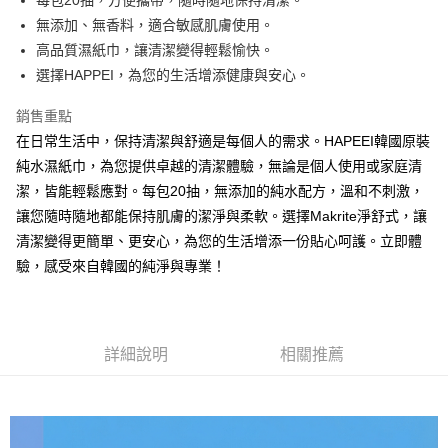
每包20抽，方便攜帶，隨時隨地保持清潔。
運送方式
無添加、無香料，適合敏感肌膚使用。
高品質濕紙巾，讓清潔變得輕鬆愉快。
宅配(滿500元免運費)
選擇HAPPEI，為您的生活增添健康與安心。
每筆NT$120，滿NT$500(含以上)免運費
貨到付款
銷售重點
在日常生活中，保持清潔與舒適是每個人的需求。HAPEEI韓國原裝
每筆NT$120，滿NT$500(含以上)免運費
純水濕紙巾，為您提供卓越的清潔體驗，無論是個人使用或家庭清
潔，皆能輕鬆應對。每包20抽，無添加的純水配方，溫和不刺激，
讓您隨時隨地都能保持肌膚的潔淨與柔軟。選擇Makrite淨舒式，讓
清潔變得更簡單、更安心，為您的生活增添一份貼心呵護。立即體
驗，感受來自韓國的純淨與專業！
詳細說明
相關推薦