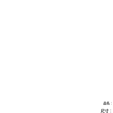
：
品名
：
尺寸