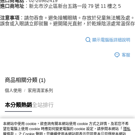
進口商電話
：02-26982419
進口商地址
：新北市汐止區新台五路一段 79 號 11 樓之 5
注意事項
：請勿吞食。避免接觸眼睛。存放於兒童無法觸及處。
誤食或入眼請立即就醫。避開陽光直射，於乾燥陰涼處常溫保存
顯示電腦版詳細說明
客服
商品相關分類 (1)
個人使用
家用清潔系列
本分類熱銷
全站排行
本網站中使用 cookie，欲查詢有關本網站使用 cookie 方式之詳情，及若您不希
熱門標籤
望在電腦上使用 cookie 時應如何變更電腦的 cookie 設定，請參閱本網站「
隱私
權條款
」之 Cookie 聲明。您繼續使用本網站即表示您同意本公司得按本網站使