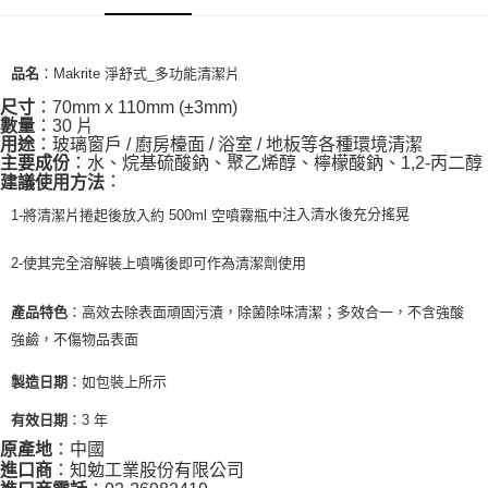
：Makrite 淨舒式_多功能清潔片
品名
：70mm x 110mm (±3mm)
尺寸
：30 片
數量
：玻璃窗戶 / 廚房檯面 / 浴室 / 地板等各種環境清潔
用途
：水、烷基硫酸鈉、聚乙烯醇、檸檬酸鈉、1,2-丙二醇
主要成份
：
建議使用方法
注入清水後充分搖晃
1-將清潔片捲起後放入約 500ml 空噴霧瓶中
2-使其完全溶解裝上噴嘴後即可作為清潔劑使用
：高效去除表面頑固污漬，除菌除味清潔；多效合一，不含強酸
產品特色
強鹼，不傷物品表面
：如包裝上所示
製造日期
有效日期
：3 年
原產地
：中國
進口商
：知勉工業股份有限公司