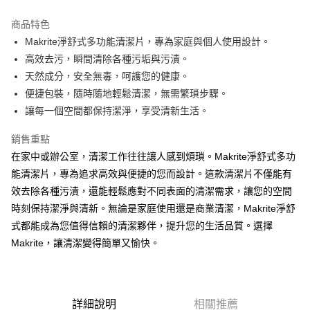
運送方式
商品特色
宅配(滿500元免運費)
Makrite淨舒式多功能清潔片，專為家庭與個人使用設計。
每筆NT$120，滿NT$500(含以上)免運費
高效去污，瞬間清除各種污垢與污漬。
天然成分，安全無毒，呵護您的健康。
貨到付款
便捷包裝，隨時隨地輕鬆清潔，無需繁瑣步驟。
每筆NT$120，滿NT$500(含以上)免運費
讓每一個空間都保持潔淨，享受清新生活。
銷售重點
在家中或辦公室，清潔工作往往讓人感到煩瑣。Makrite淨舒式多功
能清潔片，專為追求高效與便捷的您而設計。這款清潔片不僅能有
效去除各種污漬，還能輕鬆應對不同表面的清潔需求，讓您的空間
時刻保持潔淨與清新。無論是家庭使用還是商業清潔，Makrite淨舒
式都能成為您值得信賴的清潔夥伴，提升您的生活品質。選擇
Makrite，讓清潔變得簡單又愉快。
詳細說明
相關推薦