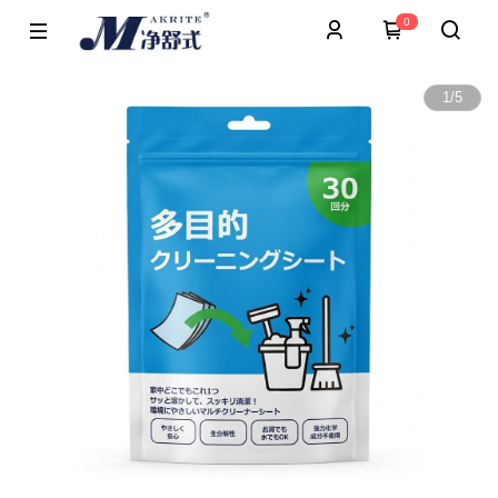
0
1
/
5