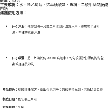
：30 片
數量
：水、聚乙烯醇、烯基磺酸鹽、澱粉、二羧甲基麩胺酸
主要成份
四鈉
：
建議使用方法
：依體型將一片或二片沐浴片溶於水中，將狗狗全身打
(一) 沐浴
濕、塗抹搓揉後沖洗
：將一片溶於約 300ml 噴瓶中，均勻噴灑於打濕的狗狗全
(二) 噴灑
身並搓揉後沖洗
：德國除味配方，低敏香氛因子；無磷無螢光劑，高效除臭柔順
產品特色
：如包裝上所示
製造日期
：3 年
有效日期