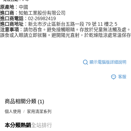
：中國
原產地
：知勉工業股份有限公司
進口商
：02-26982419
進口商電話
：新北市汐止區新台五路一段 79 號 11 樓之 5
進口商地址
：請勿吞食。避免接觸眼睛。存放於兒童無法觸及處。
注意事項
誤食或入眼請立即就醫。避開陽光直射，於乾燥陰涼處常溫保存
顯示電腦版詳細說明
客服
商品相關分類 (1)
個人使用
家用清潔系列
本分類熱銷
全站排行