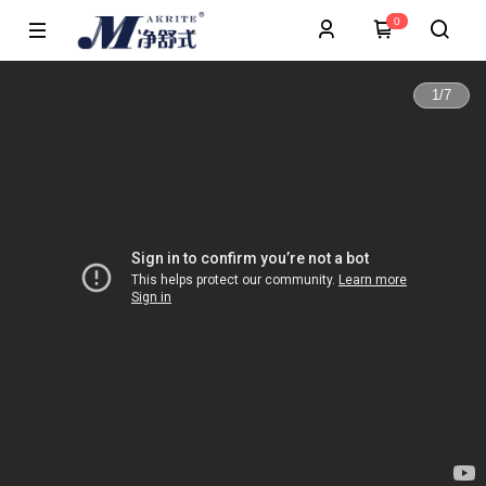
0
1
/
7