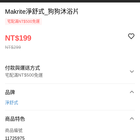
Makrite淨舒式_狗狗沐浴片
宅配滿NT$500免運
NT$199
NT$299
付款與運送方式
宅配滿NT$500免運
付款方式
品牌
信用卡一次付款
淨舒式
Apple Pay
商品特色
ATM付款
商品編號
貨到付款
11725975