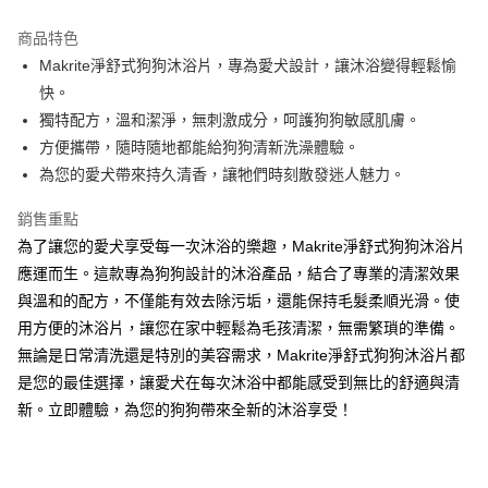
運送方式
商品特色
宅配(滿500元免運費)
Makrite淨舒式狗狗沐浴片，專為愛犬設計，讓沐浴變得輕鬆愉
每筆NT$120，滿NT$500(含以上)免運費
快。
獨特配方，溫和潔淨，無刺激成分，呵護狗狗敏感肌膚。
貨到付款
方便攜帶，隨時隨地都能給狗狗清新洗澡體驗。
每筆NT$120，滿NT$500(含以上)免運費
為您的愛犬帶來持久清香，讓牠們時刻散發迷人魅力。
銷售重點
為了讓您的愛犬享受每一次沐浴的樂趣，Makrite淨舒式狗狗沐浴片
應運而生。這款專為狗狗設計的沐浴產品，結合了專業的清潔效果
與溫和的配方，不僅能有效去除污垢，還能保持毛髮柔順光滑。使
用方便的沐浴片，讓您在家中輕鬆為毛孩清潔，無需繁瑣的準備。
無論是日常清洗還是特別的美容需求，Makrite淨舒式狗狗沐浴片都
是您的最佳選擇，讓愛犬在每次沐浴中都能感受到無比的舒適與清
新。立即體驗，為您的狗狗帶來全新的沐浴享受！