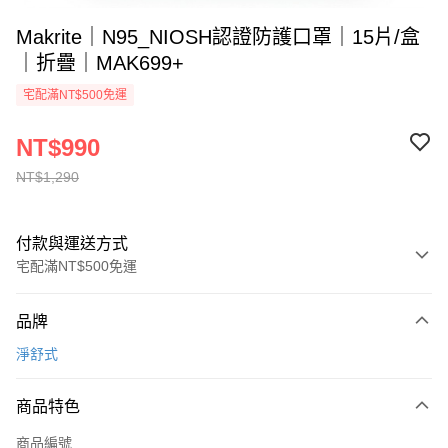
Makrite｜N95_NIOSH認證防護口罩｜15片/盒
｜折疊｜MAK699+
宅配滿NT$500免運
NT$990
NT$1,290
付款與運送方式
宅配滿NT$500免運
付款方式
品牌
信用卡一次付款
淨舒式
運送方式
商品特色
宅配(滿500元免運費)
每筆NT$120，滿NT$500(含以上)免運費
商品編號