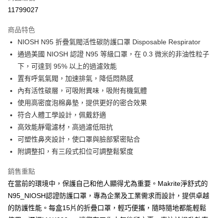
11799027
商品特色
NIOSH N95 折疊氣閥活性碳防護口罩 Disposable Respirator
通過美國 NIOSH 認證 N95 等級口罩，在 0.3 微米的非油性粒子
下，可達到 95% 以上的過濾效能
置有呼氣氣閥，加速排氣，降低悶熱感
內有活性碳層，可吸附異味，吸附有機氣體
使用高密度泡棉鼻墊，提供更好的密合效果
符合人體工學設計，佩戴舒適
高效能靜電濾材，高過濾低阻抗
可塑性鼻夾設計，使口罩與臉部緊密貼合
附調整扣，有三段式扣位可調整鬆緊度
銷售重點
在當前的環境中，保護自己和他人顯得尤為重要。Makrite淨舒式的
N95_NIOSH認證防護口罩，專為企業及工業需求而設計，提供卓越
的防護性能。每盒15片的折疊口罩，輕巧便攜，隨時隨地都能輕鬆