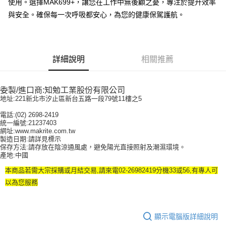
使用。選擇MAK699+，讓您在工作中無後顧之憂，專注於提升效率
與安全。確保每一次呼吸都安心，為您的健康保駕護航。
詳細說明
相關推薦
委製/進口商:知勉工業股份有限公司
地址:221新北市汐止區新台五路一段79號11樓之5
電話:(02) 2698-2419
統一編號:21237403
網址:www.makrite.com.tw
製造日期:請詳見標示
保存方法:請存放在陰涼通風處，避免陽光直接照射及潮濕環境。
產地:中國
本商品若需大宗採購或月結交易,請來電02-26982419分機33或56,有專人可
以為您服務
顯示電腦版詳細說明