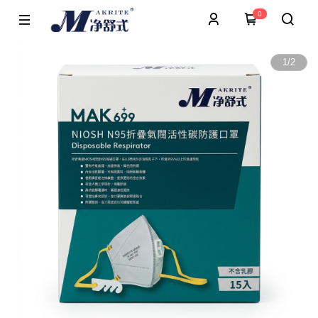
0
1
/
2