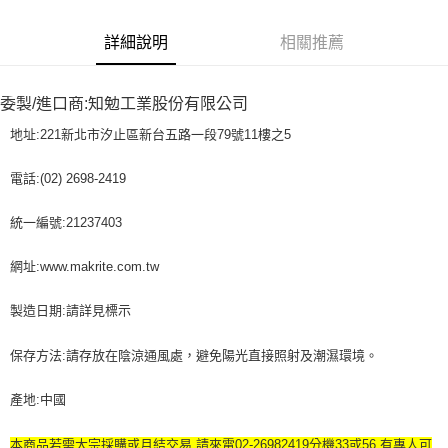
詳細說明
相關推薦
委製/進口商:知勉工業股份有限公司
地址:221新北市汐止區新台五路一段79號11樓之5
電話:(02) 2698-2419
統一編號:21237403
網址:www.makrite.com.tw
製造日期:請詳見標示
保存方法:請存放在陰涼通風處，避免陽光直接照射及潮濕環境。
產地:中國
本商品若需大宗採購或月結交易,請來電02-26982419分機33或56,有專人可