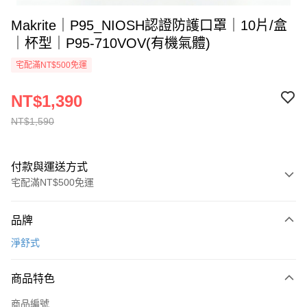
Makrite｜P95_NIOSH認證防護口罩｜10片/盒
｜杯型｜P95-710VOV(有機氣體)
宅配滿NT$500免運
NT$1,390
NT$1,590
付款與運送方式
宅配滿NT$500免運
付款方式
品牌
信用卡一次付款
淨舒式
運送方式
商品特色
宅配(滿500元免運費)
每筆NT$120，滿NT$500(含以上)免運費
商品編號