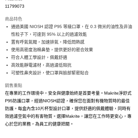
11799073
商品特色
通過美國 NIOSH 認證 P95 等級口罩，在 0.3 微米的油性及非油
性粒子下，可達到 95% 以上的過濾效能
置有呼氣氣閥，加速排氣，降低悶熱感
使用高密度泡棉鼻墊，提供更好的密合效果
符合人體工學設計，佩戴舒適
高效能靜電濾材，高過濾低阻抗
可塑性鼻夾設計，使口罩與臉部緊密貼合
銷售重點
在專業的工作環境中，安全與健康始終是首要考量。Makrite淨舒式
P95防護口罩，經過NIOSH認證，確保您在面對有機物質時的最佳
防護。每盒內含10片杯型設計口罩，提供舒適的佩戴體驗，同時有
效過濾空氣中的有害物質。選擇Makrite，讓您在工作時更安心，專
心於您的業務，為員工的健康把關。