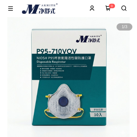
0
1
/
3